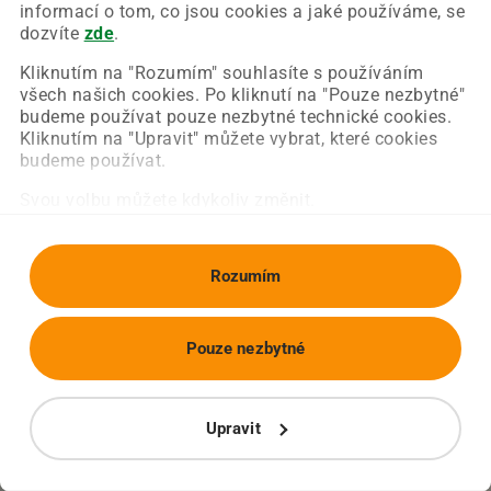
Chyba nastala na naší straně a už ji opravujeme.
informací o tom, co jsou cookies a jaké používáme, se
Zkuste prosím znovu načíst požadovanou stránku.
dozvíte
zde
.
Kliknutím na "Rozumím" souhlasíte s používáním
všech našich cookies. Po kliknutí na "Pouze nezbytné"
Obnovit stránku
Úvodní strana
budeme používat pouze nezbytné technické cookies.
Kliknutím na "Upravit" můžete vybrat, které cookies
budeme používat.
Svou volbu můžete kdykoliv změnit.
Rozumím
Pouze nezbytné
Upravit