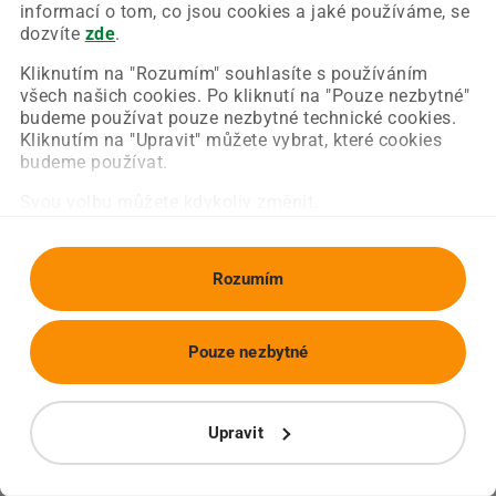
Chyba nastala na naší straně a už ji opravujeme.
informací o tom, co jsou cookies a jaké používáme, se
Zkuste prosím znovu načíst požadovanou stránku.
dozvíte
zde
.
Kliknutím na "Rozumím" souhlasíte s používáním
všech našich cookies. Po kliknutí na "Pouze nezbytné"
Obnovit stránku
Úvodní strana
budeme používat pouze nezbytné technické cookies.
Kliknutím na "Upravit" můžete vybrat, které cookies
budeme používat.
Svou volbu můžete kdykoliv změnit.
Rozumím
Pouze nezbytné
Upravit