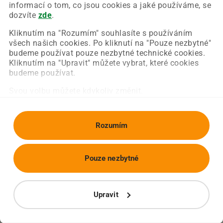
Chyba nastala na naší straně a už ji opravujeme.
informací o tom, co jsou cookies a jaké používáme, se
Zkuste prosím znovu načíst požadovanou stránku.
dozvíte
zde
.
Kliknutím na "Rozumím" souhlasíte s používáním
všech našich cookies. Po kliknutí na "Pouze nezbytné"
Obnovit stránku
Úvodní strana
budeme používat pouze nezbytné technické cookies.
Kliknutím na "Upravit" můžete vybrat, které cookies
budeme používat.
Svou volbu můžete kdykoliv změnit.
Rozumím
Pouze nezbytné
Upravit