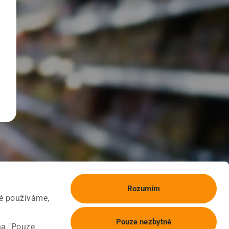
Rozumím
ké používáme,
Pouze nezbytné
na "Pouze