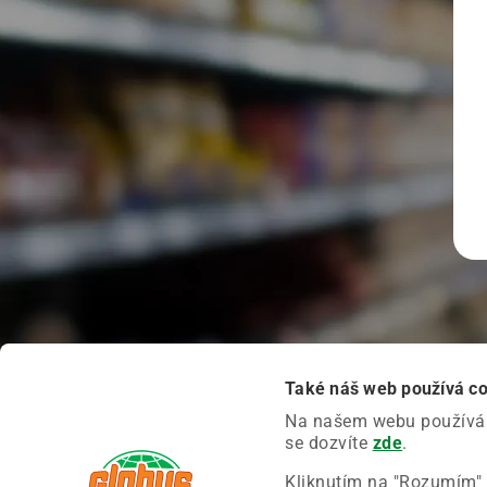
Také náš web používá c
Na našem webu používáme
se dozvíte
zde
.
Kliknutím na "Rozumím" 