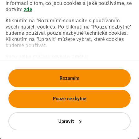
Chyba nastala na naší straně a už ji opravujeme.
informací o tom, co jsou cookies a jaké používáme, se
Zkuste prosím znovu načíst požadovanou stránku.
dozvíte
zde
.
Kliknutím na "Rozumím" souhlasíte s používáním
všech našich cookies. Po kliknutí na "Pouze nezbytné"
Obnovit stránku
Úvodní strana
budeme používat pouze nezbytné technické cookies.
Kliknutím na "Upravit" můžete vybrat, které cookies
budeme používat.
Svou volbu můžete kdykoliv změnit.
Rozumím
Pouze nezbytné
Upravit