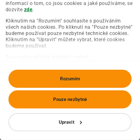
Chyba nastala na naší straně a už ji opravujeme.
informací o tom, co jsou cookies a jaké používáme, se
Zkuste prosím znovu načíst požadovanou stránku.
dozvíte
zde
.
Kliknutím na "Rozumím" souhlasíte s používáním
všech našich cookies. Po kliknutí na "Pouze nezbytné"
Obnovit stránku
Úvodní strana
budeme používat pouze nezbytné technické cookies.
Kliknutím na "Upravit" můžete vybrat, které cookies
budeme používat.
Svou volbu můžete kdykoliv změnit.
Rozumím
Pouze nezbytné
Upravit