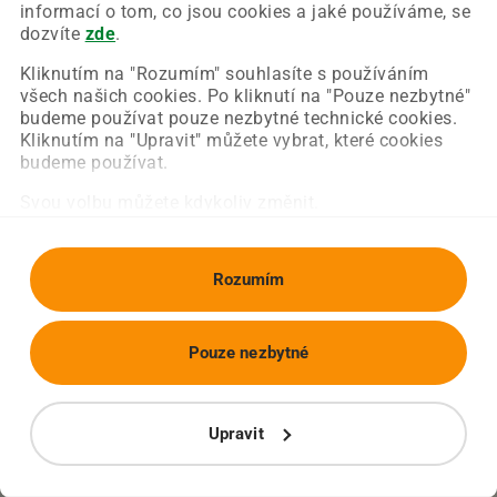
Chyba nastala na naší straně a už ji opravujeme.
informací o tom, co jsou cookies a jaké používáme, se
Zkuste prosím znovu načíst požadovanou stránku.
dozvíte
zde
.
Kliknutím na "Rozumím" souhlasíte s používáním
všech našich cookies. Po kliknutí na "Pouze nezbytné"
Obnovit stránku
Úvodní strana
budeme používat pouze nezbytné technické cookies.
Kliknutím na "Upravit" můžete vybrat, které cookies
budeme používat.
Svou volbu můžete kdykoliv změnit.
Rozumím
Pouze nezbytné
Upravit