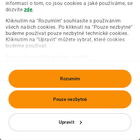
Chyba nastala na naší straně a už ji opravujeme.
informací o tom, co jsou cookies a jaké používáme, se
Zkuste prosím znovu načíst požadovanou stránku.
dozvíte
zde
.
Kliknutím na "Rozumím" souhlasíte s používáním
všech našich cookies. Po kliknutí na "Pouze nezbytné"
Obnovit stránku
Úvodní strana
budeme používat pouze nezbytné technické cookies.
Kliknutím na "Upravit" můžete vybrat, které cookies
budeme používat.
Svou volbu můžete kdykoliv změnit.
Rozumím
Pouze nezbytné
Upravit