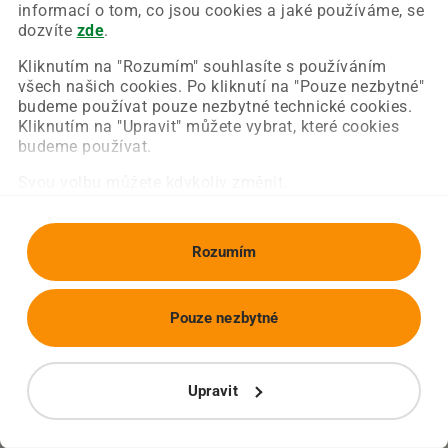
Chyba nastala na naší straně a už ji opravujeme.
informací o tom, co jsou cookies a jaké používáme, se
Zkuste prosím znovu načíst požadovanou stránku.
dozvíte
zde
.
Kliknutím na "Rozumím" souhlasíte s používáním
všech našich cookies. Po kliknutí na "Pouze nezbytné"
Obnovit stránku
Úvodní strana
budeme používat pouze nezbytné technické cookies.
Kliknutím na "Upravit" můžete vybrat, které cookies
budeme používat.
Svou volbu můžete kdykoliv změnit.
Rozumím
Pouze nezbytné
Upravit