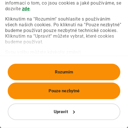
Chyba nastala na naší straně a už ji opravujeme.
informací o tom, co jsou cookies a jaké používáme, se
Zkuste prosím znovu načíst požadovanou stránku.
dozvíte
zde
.
Kliknutím na "Rozumím" souhlasíte s používáním
všech našich cookies. Po kliknutí na "Pouze nezbytné"
Obnovit stránku
Úvodní strana
budeme používat pouze nezbytné technické cookies.
Kliknutím na "Upravit" můžete vybrat, které cookies
budeme používat.
Svou volbu můžete kdykoliv změnit.
Rozumím
Pouze nezbytné
Upravit