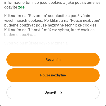
Chyba nastala na naší straně a už ji opravujeme.
informací o tom, co jsou cookies a jaké používáme, se
Zkuste prosím znovu načíst požadovanou stránku.
dozvíte
zde
.
Kliknutím na "Rozumím" souhlasíte s používáním
všech našich cookies. Po kliknutí na "Pouze nezbytné"
Obnovit stránku
Úvodní strana
budeme používat pouze nezbytné technické cookies.
Kliknutím na "Upravit" můžete vybrat, které cookies
budeme používat.
Svou volbu můžete kdykoliv změnit.
Rozumím
Pouze nezbytné
Upravit