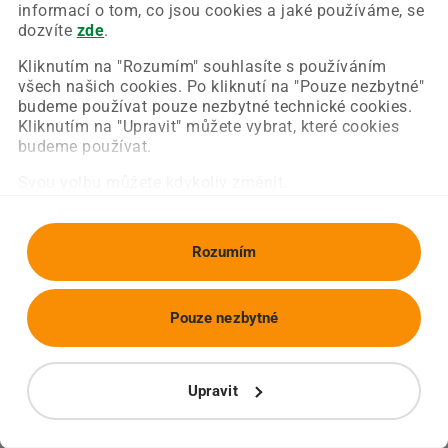
Chyba nastala na naší straně a už ji opravujeme.
informací o tom, co jsou cookies a jaké používáme, se
Zkuste prosím znovu načíst požadovanou stránku.
dozvíte
zde
.
Kliknutím na "Rozumím" souhlasíte s používáním
všech našich cookies. Po kliknutí na "Pouze nezbytné"
Obnovit stránku
Úvodní strana
budeme používat pouze nezbytné technické cookies.
Kliknutím na "Upravit" můžete vybrat, které cookies
budeme používat.
Svou volbu můžete kdykoliv změnit.
Rozumím
Pouze nezbytné
Upravit