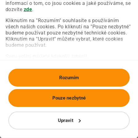
Chyba nastala na naší straně a už ji opravujeme.
informací o tom, co jsou cookies a jaké používáme, se
Zkuste prosím znovu načíst požadovanou stránku.
dozvíte
zde
.
Kliknutím na "Rozumím" souhlasíte s používáním
všech našich cookies. Po kliknutí na "Pouze nezbytné"
Obnovit stránku
Úvodní strana
budeme používat pouze nezbytné technické cookies.
Kliknutím na "Upravit" můžete vybrat, které cookies
budeme používat.
Svou volbu můžete kdykoliv změnit.
Rozumím
Pouze nezbytné
Upravit