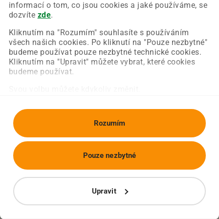
Chyba nastala na naší straně a už ji opravujeme.
informací o tom, co jsou cookies a jaké používáme, se
Zkuste prosím znovu načíst požadovanou stránku.
dozvíte
zde
.
Kliknutím na "Rozumím" souhlasíte s používáním
všech našich cookies. Po kliknutí na "Pouze nezbytné"
Obnovit stránku
Úvodní strana
budeme používat pouze nezbytné technické cookies.
Kliknutím na "Upravit" můžete vybrat, které cookies
budeme používat.
Svou volbu můžete kdykoliv změnit.
Rozumím
Pouze nezbytné
Upravit