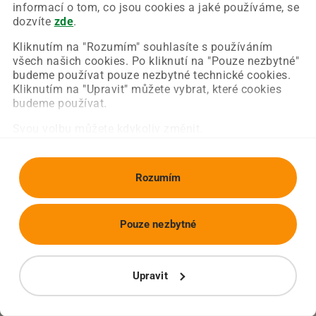
Chyba nastala na naší straně a už ji opravujeme.
informací o tom, co jsou cookies a jaké používáme, se
Zkuste prosím znovu načíst požadovanou stránku.
dozvíte
zde
.
Kliknutím na "Rozumím" souhlasíte s používáním
všech našich cookies. Po kliknutí na "Pouze nezbytné"
Obnovit stránku
Úvodní strana
budeme používat pouze nezbytné technické cookies.
Kliknutím na "Upravit" můžete vybrat, které cookies
budeme používat.
Svou volbu můžete kdykoliv změnit.
Rozumím
Pouze nezbytné
Upravit