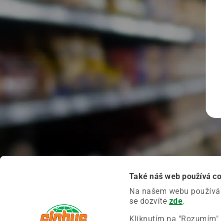
Také náš web používá c
Na našem webu používáme
se dozvíte
zde
.
Kliknutím na "Rozumím" 