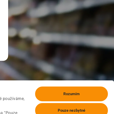
Rozumím
ké používáme,
Pouze nezbytné
na "Pouze