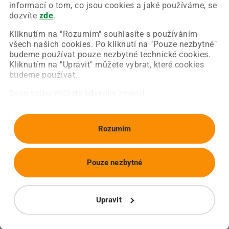
Chyba nastala na naší straně a už ji opravujeme.
informací o tom, co jsou cookies a jaké používáme, se
Zkuste prosím znovu načíst požadovanou stránku.
dozvíte
zde
.
Kliknutím na "Rozumím" souhlasíte s používáním
všech našich cookies. Po kliknutí na "Pouze nezbytné"
Obnovit stránku
Úvodní strana
budeme používat pouze nezbytné technické cookies.
Kliknutím na "Upravit" můžete vybrat, které cookies
budeme používat.
Svou volbu můžete kdykoliv změnit.
Rozumím
Pouze nezbytné
Upravit