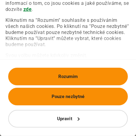
Chyba nastala na naší straně a už ji opravujeme.
informací o tom, co jsou cookies a jaké používáme, se
Zkuste prosím znovu načíst požadovanou stránku.
dozvíte
zde
.
Kliknutím na "Rozumím" souhlasíte s používáním
všech našich cookies. Po kliknutí na "Pouze nezbytné"
Obnovit stránku
Úvodní strana
budeme používat pouze nezbytné technické cookies.
Kliknutím na "Upravit" můžete vybrat, které cookies
budeme používat.
Svou volbu můžete kdykoliv změnit.
Rozumím
Pouze nezbytné
Upravit