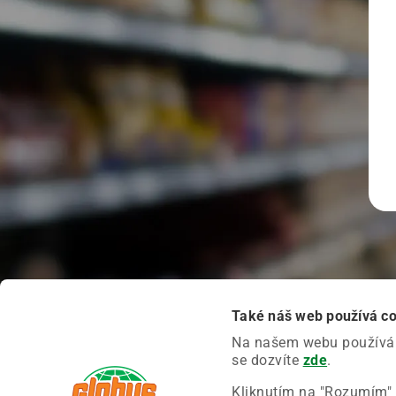
Také náš web používá c
Na našem webu používáme
se dozvíte
zde
.
Kliknutím na "Rozumím" 