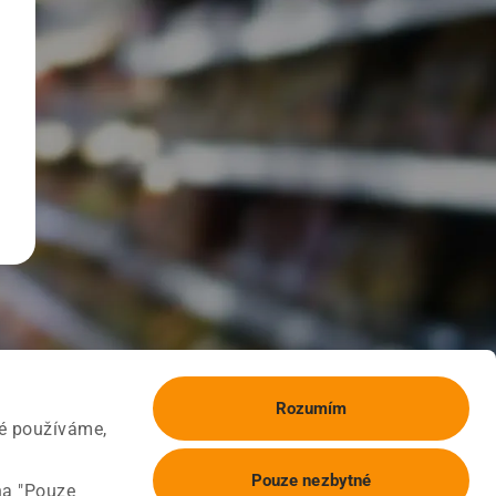
Rozumím
ké používáme,
Pouze nezbytné
na "Pouze