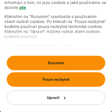
Chyba nastala na naší straně a už ji opravujeme.
informací o tom, co jsou cookies a jaké používáme, se
Zkuste prosím znovu načíst požadovanou stránku.
dozvíte
zde
.
Kliknutím na "Rozumím" souhlasíte s používáním
všech našich cookies. Po kliknutí na "Pouze nezbytné"
Obnovit stránku
Úvodní strana
budeme používat pouze nezbytné technické cookies.
Kliknutím na "Upravit" můžete vybrat, které cookies
budeme používat.
Svou volbu můžete kdykoliv změnit.
Rozumím
Pouze nezbytné
Upravit