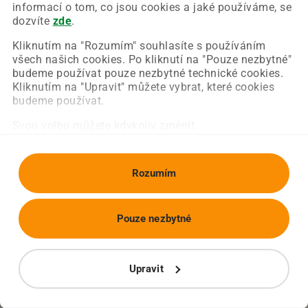
Chyba nastala na naší straně a už ji opravujeme.
informací o tom, co jsou cookies a jaké používáme, se
Zkuste prosím znovu načíst požadovanou stránku.
dozvíte
zde
.
Kliknutím na "Rozumím" souhlasíte s používáním
všech našich cookies. Po kliknutí na "Pouze nezbytné"
Obnovit stránku
Úvodní strana
budeme používat pouze nezbytné technické cookies.
Kliknutím na "Upravit" můžete vybrat, které cookies
budeme používat.
Svou volbu můžete kdykoliv změnit.
Rozumím
Pouze nezbytné
Upravit