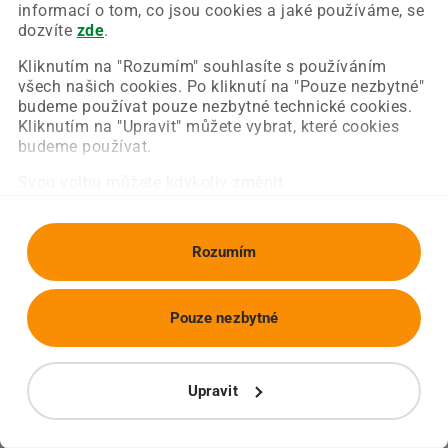
Chyba nastala na naší straně a už ji opravujeme.
informací o tom, co jsou cookies a jaké používáme, se
Zkuste prosím znovu načíst požadovanou stránku.
dozvíte
zde
.
Kliknutím na "Rozumím" souhlasíte s používáním
všech našich cookies. Po kliknutí na "Pouze nezbytné"
Obnovit stránku
Úvodní strana
budeme používat pouze nezbytné technické cookies.
Kliknutím na "Upravit" můžete vybrat, které cookies
budeme používat.
Svou volbu můžete kdykoliv změnit.
Rozumím
Pouze nezbytné
Upravit