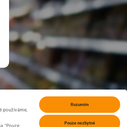
Rozumím
ké používáme,
Pouze nezbytné
na "Pouze