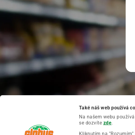
Také náš web používá c
Na našem webu používáme
se dozvíte
zde
.
Kliknutím na "Rozumím" 