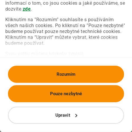
Chyba nastala na naší straně a už ji opravujeme.
informací o tom, co jsou cookies a jaké používáme, se
Zkuste prosím znovu načíst požadovanou stránku.
dozvíte
zde
.
Kliknutím na "Rozumím" souhlasíte s používáním
všech našich cookies. Po kliknutí na "Pouze nezbytné"
Obnovit stránku
Úvodní strana
budeme používat pouze nezbytné technické cookies.
Kliknutím na "Upravit" můžete vybrat, které cookies
budeme používat.
Svou volbu můžete kdykoliv změnit.
Rozumím
Pouze nezbytné
Upravit