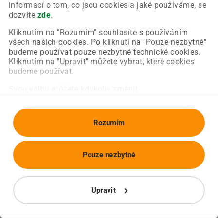
Chyba nastala na naší straně a už ji opravujeme.
informací o tom, co jsou cookies a jaké používáme, se
Zkuste prosím znovu načíst požadovanou stránku.
dozvíte
zde
.
Kliknutím na "Rozumím" souhlasíte s používáním
všech našich cookies. Po kliknutí na "Pouze nezbytné"
Obnovit stránku
Úvodní strana
budeme používat pouze nezbytné technické cookies.
Kliknutím na "Upravit" můžete vybrat, které cookies
budeme používat.
Svou volbu můžete kdykoliv změnit.
Rozumím
Pouze nezbytné
Upravit