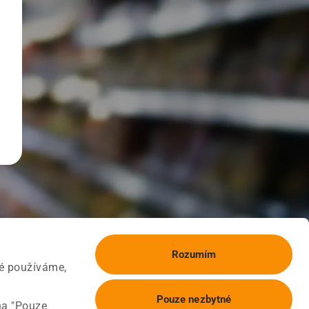
Rozumím
ké používáme,
Pouze nezbytné
na "Pouze