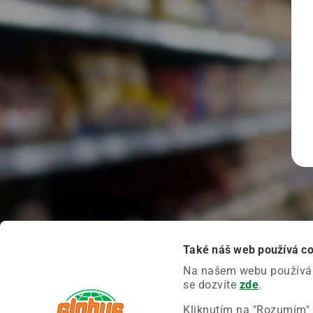
Také náš web používá c
Na našem webu používáme
se dozvíte
zde
.
Kliknutím na "Rozumím" 