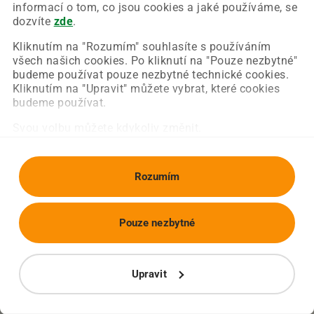
Chyba nastala na naší straně a už ji opravujeme.
informací o tom, co jsou cookies a jaké používáme, se
Zkuste prosím znovu načíst požadovanou stránku.
dozvíte
zde
.
Kliknutím na "Rozumím" souhlasíte s používáním
všech našich cookies. Po kliknutí na "Pouze nezbytné"
Obnovit stránku
Úvodní strana
budeme používat pouze nezbytné technické cookies.
Kliknutím na "Upravit" můžete vybrat, které cookies
budeme používat.
Svou volbu můžete kdykoliv změnit.
Rozumím
Pouze nezbytné
Upravit