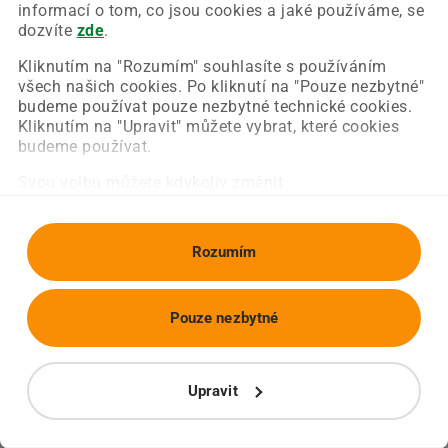
Chyba nastala na naší straně a už ji opravujeme.
informací o tom, co jsou cookies a jaké používáme, se
Zkuste prosím znovu načíst požadovanou stránku.
dozvíte
zde
.
Kliknutím na "Rozumím" souhlasíte s používáním
všech našich cookies. Po kliknutí na "Pouze nezbytné"
Obnovit stránku
Úvodní strana
budeme používat pouze nezbytné technické cookies.
Kliknutím na "Upravit" můžete vybrat, které cookies
budeme používat.
Svou volbu můžete kdykoliv změnit.
Rozumím
Pouze nezbytné
Upravit