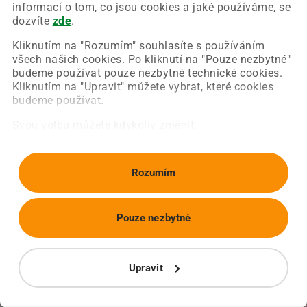
Chyba nastala na naší straně a už ji opravujeme.
informací o tom, co jsou cookies a jaké používáme, se
Zkuste prosím znovu načíst požadovanou stránku.
dozvíte
zde
.
Kliknutím na "Rozumím" souhlasíte s používáním
všech našich cookies. Po kliknutí na "Pouze nezbytné"
Obnovit stránku
Úvodní strana
budeme používat pouze nezbytné technické cookies.
Kliknutím na "Upravit" můžete vybrat, které cookies
budeme používat.
Svou volbu můžete kdykoliv změnit.
Rozumím
Pouze nezbytné
Upravit