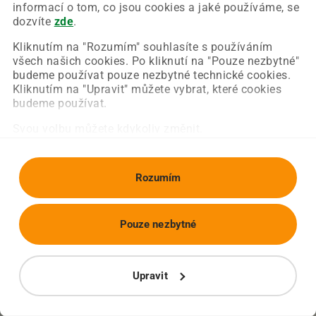
Chyba nastala na naší straně a už ji opravujeme.
informací o tom, co jsou cookies a jaké používáme, se
Zkuste prosím znovu načíst požadovanou stránku.
dozvíte
zde
.
Kliknutím na "Rozumím" souhlasíte s používáním
všech našich cookies. Po kliknutí na "Pouze nezbytné"
Obnovit stránku
Úvodní strana
budeme používat pouze nezbytné technické cookies.
Kliknutím na "Upravit" můžete vybrat, které cookies
budeme používat.
Svou volbu můžete kdykoliv změnit.
Rozumím
Pouze nezbytné
Upravit