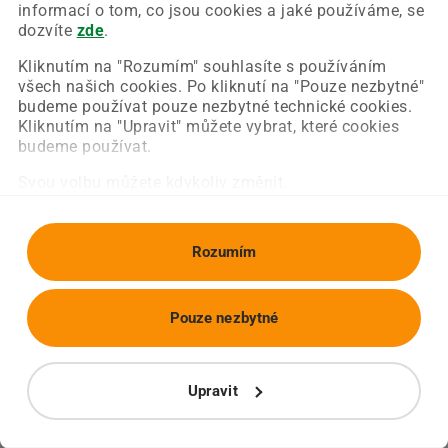
Chyba nastala na naší straně a už ji opravujeme.
informací o tom, co jsou cookies a jaké používáme, se
Zkuste prosím znovu načíst požadovanou stránku.
dozvíte
zde
.
Kliknutím na "Rozumím" souhlasíte s používáním
všech našich cookies. Po kliknutí na "Pouze nezbytné"
Obnovit stránku
Úvodní strana
budeme používat pouze nezbytné technické cookies.
Kliknutím na "Upravit" můžete vybrat, které cookies
budeme používat.
Svou volbu můžete kdykoliv změnit.
Rozumím
Pouze nezbytné
Upravit