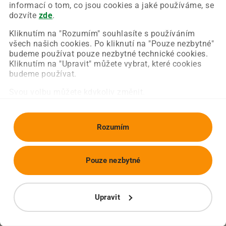
Chyba nastala na naší straně a už ji opravujeme.
informací o tom, co jsou cookies a jaké používáme, se
Zkuste prosím znovu načíst požadovanou stránku.
dozvíte
zde
.
Kliknutím na "Rozumím" souhlasíte s používáním
všech našich cookies. Po kliknutí na "Pouze nezbytné"
Obnovit stránku
Úvodní strana
budeme používat pouze nezbytné technické cookies.
Kliknutím na "Upravit" můžete vybrat, které cookies
budeme používat.
Svou volbu můžete kdykoliv změnit.
Rozumím
Pouze nezbytné
Upravit