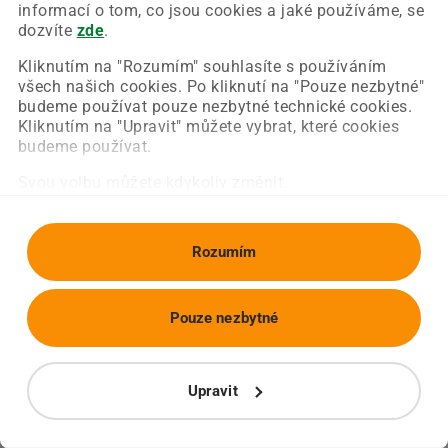
Chyba nastala na naší straně a už ji opravujeme.
informací o tom, co jsou cookies a jaké používáme, se
Zkuste prosím znovu načíst požadovanou stránku.
dozvíte
zde
.
Kliknutím na "Rozumím" souhlasíte s používáním
všech našich cookies. Po kliknutí na "Pouze nezbytné"
Obnovit stránku
Úvodní strana
budeme používat pouze nezbytné technické cookies.
Kliknutím na "Upravit" můžete vybrat, které cookies
budeme používat.
Svou volbu můžete kdykoliv změnit.
Rozumím
Pouze nezbytné
Upravit