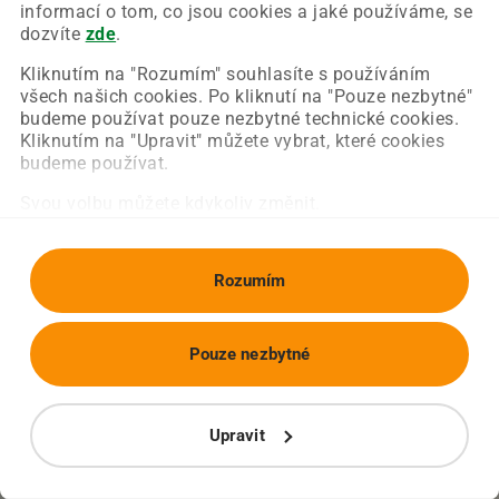
Chyba nastala na naší straně a už ji opravujeme.
informací o tom, co jsou cookies a jaké používáme, se
Zkuste prosím znovu načíst požadovanou stránku.
dozvíte
zde
.
Kliknutím na "Rozumím" souhlasíte s používáním
všech našich cookies. Po kliknutí na "Pouze nezbytné"
Obnovit stránku
Úvodní strana
budeme používat pouze nezbytné technické cookies.
Kliknutím na "Upravit" můžete vybrat, které cookies
budeme používat.
Svou volbu můžete kdykoliv změnit.
Rozumím
Pouze nezbytné
Upravit