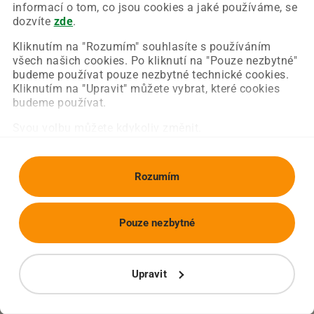
Chyba nastala na naší straně a už ji opravujeme.
informací o tom, co jsou cookies a jaké používáme, se
Zkuste prosím znovu načíst požadovanou stránku.
dozvíte
zde
.
Kliknutím na "Rozumím" souhlasíte s používáním
všech našich cookies. Po kliknutí na "Pouze nezbytné"
Obnovit stránku
Úvodní strana
budeme používat pouze nezbytné technické cookies.
Kliknutím na "Upravit" můžete vybrat, které cookies
budeme používat.
Svou volbu můžete kdykoliv změnit.
Rozumím
Pouze nezbytné
Upravit