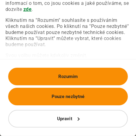
Chyba nastala na naší straně a už ji opravujeme.
informací o tom, co jsou cookies a jaké používáme, se
Zkuste prosím znovu načíst požadovanou stránku.
dozvíte
zde
.
Kliknutím na "Rozumím" souhlasíte s používáním
všech našich cookies. Po kliknutí na "Pouze nezbytné"
Obnovit stránku
Úvodní strana
budeme používat pouze nezbytné technické cookies.
Kliknutím na "Upravit" můžete vybrat, které cookies
budeme používat.
Svou volbu můžete kdykoliv změnit.
Rozumím
Pouze nezbytné
Upravit