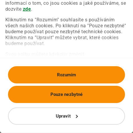
Chyba nastala na naší straně a už ji opravujeme.
informací o tom, co jsou cookies a jaké používáme, se
Zkuste prosím znovu načíst požadovanou stránku.
dozvíte
zde
.
Kliknutím na "Rozumím" souhlasíte s používáním
všech našich cookies. Po kliknutí na "Pouze nezbytné"
Obnovit stránku
Úvodní strana
budeme používat pouze nezbytné technické cookies.
Kliknutím na "Upravit" můžete vybrat, které cookies
budeme používat.
Svou volbu můžete kdykoliv změnit.
Rozumím
Pouze nezbytné
Upravit