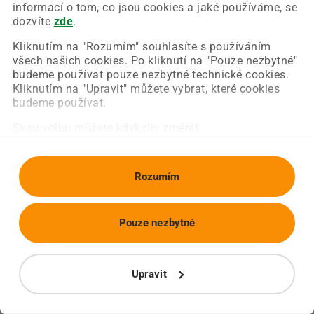
Chyba nastala na naší straně a už ji opravujeme.
informací o tom, co jsou cookies a jaké používáme, se
Zkuste prosím znovu načíst požadovanou stránku.
dozvíte
zde
.
Kliknutím na "Rozumím" souhlasíte s používáním
všech našich cookies. Po kliknutí na "Pouze nezbytné"
Obnovit stránku
Úvodní strana
budeme používat pouze nezbytné technické cookies.
Kliknutím na "Upravit" můžete vybrat, které cookies
budeme používat.
Svou volbu můžete kdykoliv změnit.
Rozumím
Pouze nezbytné
Upravit