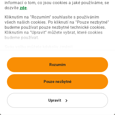
Chyba nastala na naší straně a už ji opravujeme.
informací o tom, co jsou cookies a jaké používáme, se
Zkuste prosím znovu načíst požadovanou stránku.
dozvíte
zde
.
Kliknutím na "Rozumím" souhlasíte s používáním
všech našich cookies. Po kliknutí na "Pouze nezbytné"
Obnovit stránku
Úvodní strana
budeme používat pouze nezbytné technické cookies.
Kliknutím na "Upravit" můžete vybrat, které cookies
budeme používat.
Svou volbu můžete kdykoliv změnit.
Rozumím
Pouze nezbytné
Upravit