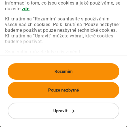
Chyba nastala na naší straně a už ji opravujeme.
informací o tom, co jsou cookies a jaké používáme, se
Zkuste prosím znovu načíst požadovanou stránku.
dozvíte
zde
.
Kliknutím na "Rozumím" souhlasíte s používáním
všech našich cookies. Po kliknutí na "Pouze nezbytné"
Obnovit stránku
Úvodní strana
budeme používat pouze nezbytné technické cookies.
Kliknutím na "Upravit" můžete vybrat, které cookies
budeme používat.
Svou volbu můžete kdykoliv změnit.
Rozumím
Pouze nezbytné
Upravit