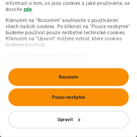
Chyba nastala na naší straně a už ji opravujeme.
informací o tom, co jsou cookies a jaké používáme, se
Zkuste prosím znovu načíst požadovanou stránku.
dozvíte
zde
.
Kliknutím na "Rozumím" souhlasíte s používáním
všech našich cookies. Po kliknutí na "Pouze nezbytné"
Obnovit stránku
Úvodní strana
budeme používat pouze nezbytné technické cookies.
Kliknutím na "Upravit" můžete vybrat, které cookies
budeme používat.
Svou volbu můžete kdykoliv změnit.
Rozumím
Pouze nezbytné
Upravit