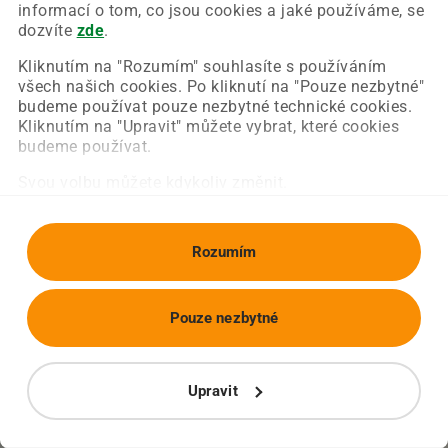
Chyba nastala na naší straně a už ji opravujeme.
informací o tom, co jsou cookies a jaké používáme, se
Zkuste prosím znovu načíst požadovanou stránku.
dozvíte
zde
.
Kliknutím na "Rozumím" souhlasíte s používáním
všech našich cookies. Po kliknutí na "Pouze nezbytné"
Obnovit stránku
Úvodní strana
budeme používat pouze nezbytné technické cookies.
Kliknutím na "Upravit" můžete vybrat, které cookies
budeme používat.
Svou volbu můžete kdykoliv změnit.
Rozumím
Pouze nezbytné
Upravit