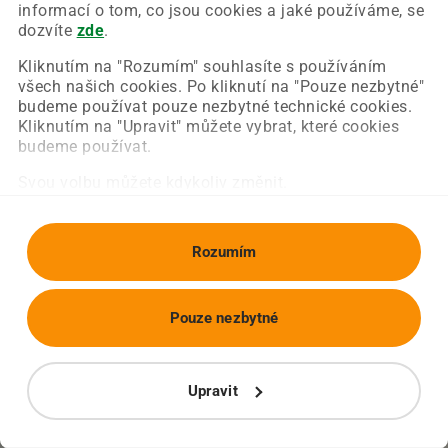
Chyba nastala na naší straně a už ji opravujeme.
informací o tom, co jsou cookies a jaké používáme, se
Zkuste prosím znovu načíst požadovanou stránku.
dozvíte
zde
.
Kliknutím na "Rozumím" souhlasíte s používáním
všech našich cookies. Po kliknutí na "Pouze nezbytné"
Obnovit stránku
Úvodní strana
budeme používat pouze nezbytné technické cookies.
Kliknutím na "Upravit" můžete vybrat, které cookies
budeme používat.
Svou volbu můžete kdykoliv změnit.
Rozumím
Pouze nezbytné
Upravit