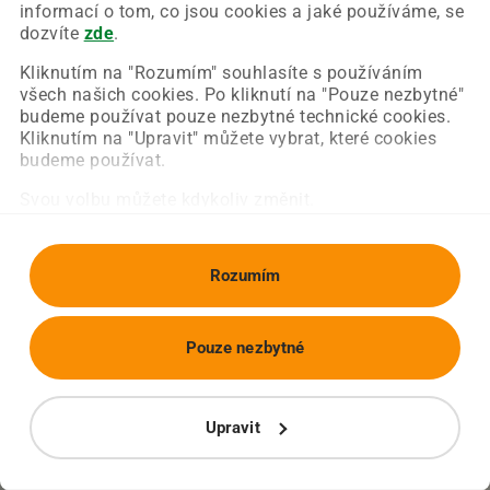
Chyba nastala na naší straně a už ji opravujeme.
informací o tom, co jsou cookies a jaké používáme, se
Zkuste prosím znovu načíst požadovanou stránku.
dozvíte
zde
.
Kliknutím na "Rozumím" souhlasíte s používáním
všech našich cookies. Po kliknutí na "Pouze nezbytné"
Obnovit stránku
Úvodní strana
budeme používat pouze nezbytné technické cookies.
Kliknutím na "Upravit" můžete vybrat, které cookies
budeme používat.
Svou volbu můžete kdykoliv změnit.
Rozumím
Pouze nezbytné
Upravit