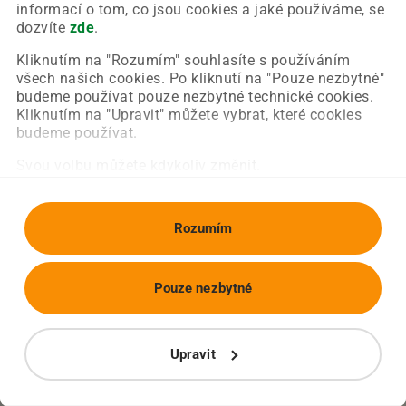
Chyba nastala na naší straně a už ji opravujeme.
informací o tom, co jsou cookies a jaké používáme, se
Zkuste prosím znovu načíst požadovanou stránku.
dozvíte
zde
.
Kliknutím na "Rozumím" souhlasíte s používáním
všech našich cookies. Po kliknutí na "Pouze nezbytné"
Obnovit stránku
Úvodní strana
budeme používat pouze nezbytné technické cookies.
Kliknutím na "Upravit" můžete vybrat, které cookies
budeme používat.
Svou volbu můžete kdykoliv změnit.
Rozumím
Pouze nezbytné
Upravit