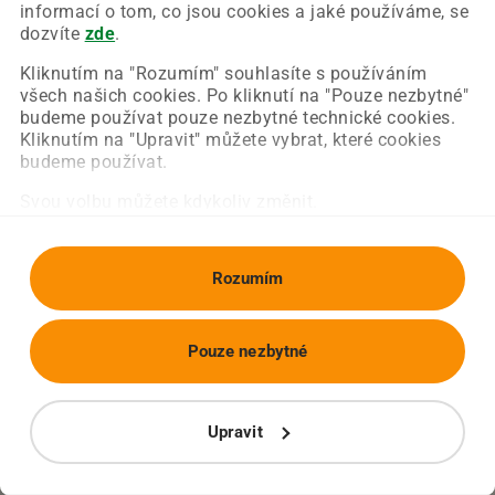
Chyba nastala na naší straně a už ji opravujeme.
informací o tom, co jsou cookies a jaké používáme, se
Zkuste prosím znovu načíst požadovanou stránku.
dozvíte
zde
.
Kliknutím na "Rozumím" souhlasíte s používáním
všech našich cookies. Po kliknutí na "Pouze nezbytné"
Obnovit stránku
Úvodní strana
budeme používat pouze nezbytné technické cookies.
Kliknutím na "Upravit" můžete vybrat, které cookies
budeme používat.
Svou volbu můžete kdykoliv změnit.
Rozumím
Pouze nezbytné
Upravit