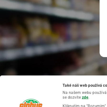
Také náš web používá c
Na našem webu používáme
se dozvíte
zde
.
Kliknutím na "Rozumím" 