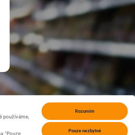
Rozumím
ké používáme,
Pouze nezbytné
na "Pouze