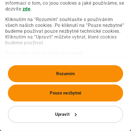
Chyba nastala na naší straně a už ji opravujeme.
informací o tom, co jsou cookies a jaké používáme, se
Zkuste prosím znovu načíst požadovanou stránku.
dozvíte
zde
.
Kliknutím na "Rozumím" souhlasíte s používáním
všech našich cookies. Po kliknutí na "Pouze nezbytné"
Obnovit stránku
Úvodní strana
budeme používat pouze nezbytné technické cookies.
Kliknutím na "Upravit" můžete vybrat, které cookies
budeme používat.
Svou volbu můžete kdykoliv změnit.
Rozumím
Pouze nezbytné
Upravit