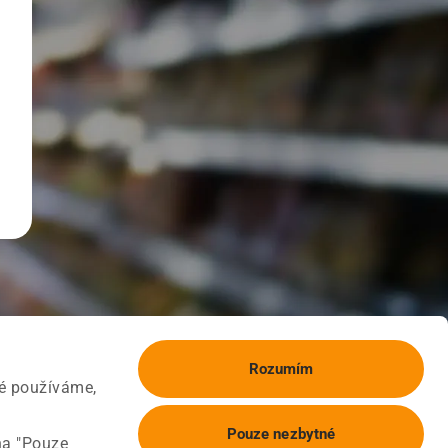
Rozumím
ké používáme,
Pouze nezbytné
na "Pouze