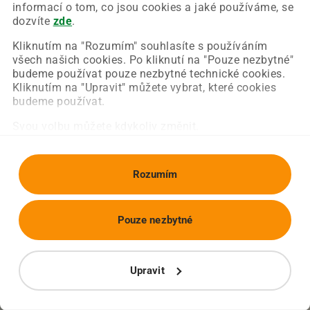
Chyba nastala na naší straně a už ji opravujeme.
informací o tom, co jsou cookies a jaké používáme, se
Zkuste prosím znovu načíst požadovanou stránku.
dozvíte
zde
.
Kliknutím na "Rozumím" souhlasíte s používáním
všech našich cookies. Po kliknutí na "Pouze nezbytné"
Obnovit stránku
Úvodní strana
budeme používat pouze nezbytné technické cookies.
Kliknutím na "Upravit" můžete vybrat, které cookies
budeme používat.
Svou volbu můžete kdykoliv změnit.
Rozumím
Pouze nezbytné
Upravit